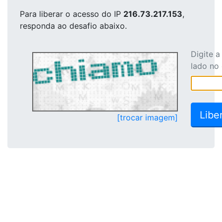
Para liberar o acesso
do IP
216.73.217.153
,
responda ao desafio abaixo.
Digite 
lado no
[trocar imagem]